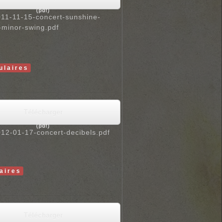
(
pdf
)
11-11-15-concert-sunshine-
-minor-swing.pdf
ulaires
Télécharger
(
pdf
)
12-01-17-concert-decibels.pdf
aires
Télécharger