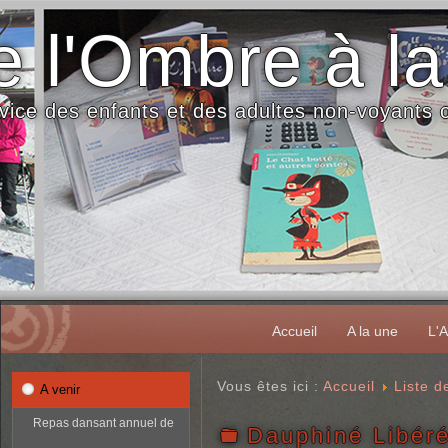
 l'Ombre à la
vice des enfants et des adultes non-voyants
Accueil
A la une
L'A
Vous êtes ici :
Accueil
Liste 
A venir
Repas dansant annuel de
Dauphiné Libér