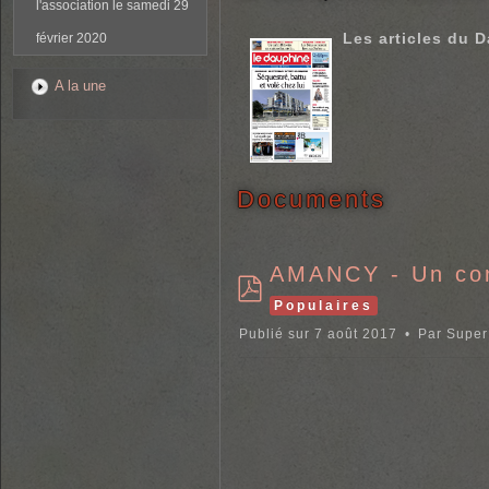
f
l'association le samedi 29
o
l
Les articles du D
février 2020
d
e
A la une
r
Documents
AMANCY - Un conc
Populaires
p
d
Publié sur 7 août 2017
Par
Super 
f