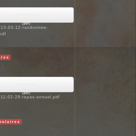
Télécharger
(
pdf
)
13-03-12-randonnee-
pdf
ires
Télécharger
(
pdf
)
11-02-28-repas-annuel.pdf
pulaires