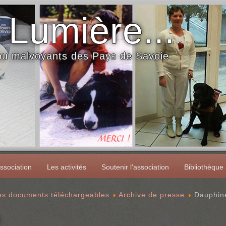
 Lumière...
 ou malvoyants des Pays de Savoie
ssociation
Les activités
Soutenir l'association
Bibliothèque
des documents téléchargeables
Archive de presse
Dauphin
é