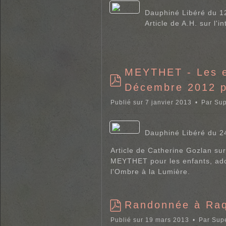
Dauphiné Libéré du 1
Article de A.H. sur l'i
MEYTHET - Les en
Décembre 2012 p
p
d
Publié sur 7 janvier 2013
Par
Sup
f
Dauphiné Libéré du 
Article de Catherine Gozlan sur
MEYTHET pour les enfants, ado
l'Ombre à la Lumière.
Randonnée à Raq
p
Publié sur 19 mars 2013
Par
Supe