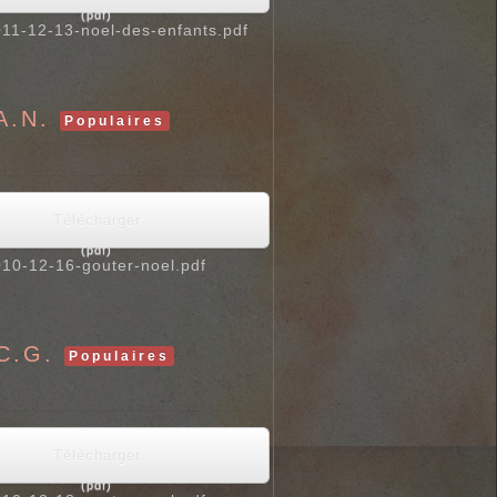
(
pdf
)
11-12-13-noel-des-enfants.pdf
A.N.
Populaires
Télécharger
(
pdf
)
10-12-16-gouter-noel.pdf
C.G.
Populaires
Télécharger
(
pdf
)