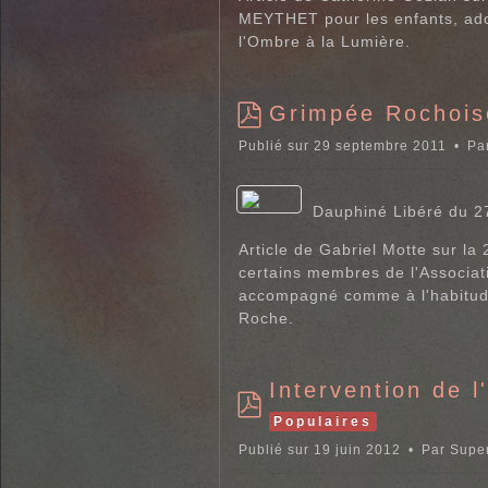
MEYTHET pour les enfants, ado
l'Ombre à la Lumière.
Grimpée Rochois
p
Publié sur 29 septembre 2011
Pa
d
f
Dauphiné Libéré du 
Article de Gabriel Motte sur la
certains membres de l'Associati
accompagné comme à l'habitud
Roche.
Intervention de l
Populaires
p
d
Publié sur 19 juin 2012
Par
Super
f