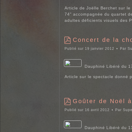
Article de Joëlle Berchet sur l
74" accompagnée du quartet de 
adultes déficients visuels des 
Concert de la ch
p
Publié sur 19 janvier 2012
Par
Su
d
f
Dauphiné Libéré du 1
Article sur le spectacle donné p
Goûter de Noël 
p
Publié sur 16 avril 2012
Par
Supe
d
f
Dauphiné Libéré du 