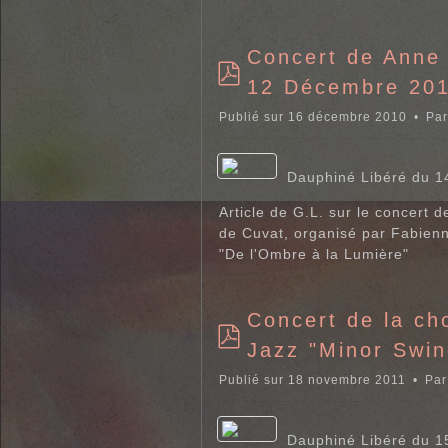
Concert de Anne
12 Décembre 20
p
d
Publié sur 16 décembre 2010
Pa
f
Dauphiné Libéré du 
Article de G.L. sur le concert
de Cuvat, organisé par Fabienne
"De l'Ombre à la Lumière"
Concert de la ch
Jazz "Minor Swin
p
d
Publié sur 18 novembre 2011
Pa
f
Dauphiné Libéré du 