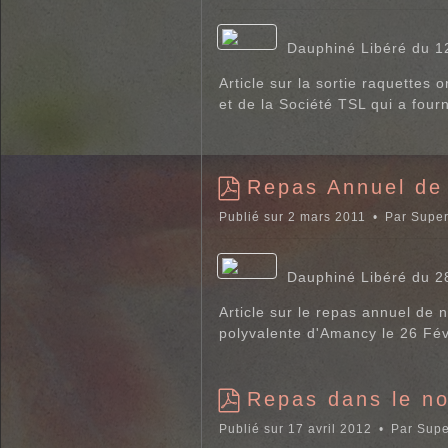
d
f
Dauphiné Libéré du 1
Article sur la sortie raquettes
et de la Société TSL qui a fourn
Repas Annuel de 
p
Publié sur 2 mars 2011
Par
Super
d
f
Dauphiné Libéré du 2
Article sur le repas annuel de n
polyvalente d'Amancy le 26 Fév
Repas dans le no
p
Publié sur 17 avril 2012
Par
Supe
d