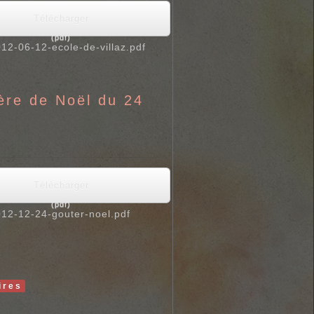
Télécharger
(
pdf
)
12-06-12-ecole-de-villaz.pdf
ère de Noël du 24
Télécharger
(
pdf
)
12-12-24-gouter-noel.pdf
ires