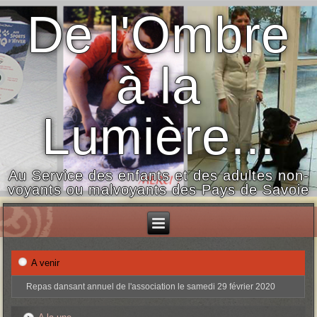
De l'Ombre
à la
Lumière...
Au Service des enfants et des adultes non-
voyants ou malvoyants des Pays de Savoie
A venir
Repas dansant annuel de l'association le samedi 29 février 2020