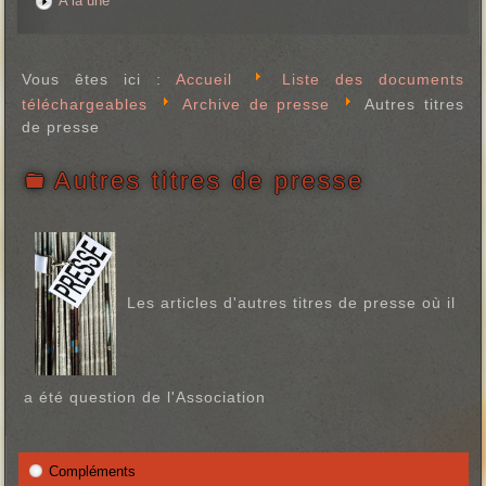
A la une
Vous êtes ici :
Accueil
Liste des documents
téléchargeables
Archive de presse
Autres titres
de presse
Autres titres de presse
f
o
l
d
e
r
Les articles d'autres titres de presse où il
a été question de l'Association
Compléments