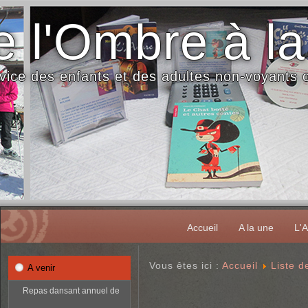
 l'Ombre à la
vice des enfants et des adultes non-voyants
Accueil
A la une
L'A
Vous êtes ici :
Accueil
Liste 
A venir
Repas dansant annuel de