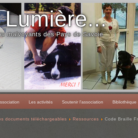
 Lumière...
 ou malvoyants des Pays de Savoie
ssociation
Les activités
Soutenir l'association
Bibliothèque
des documents téléchargeables
Ressources
Code Braille F