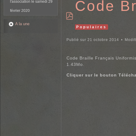
Code Br
l'association le samedi 29
février 2020
p
A la une
Populaires
d
f
Publié sur 21 octobre 2014
Modif
Code Braille Français Uniformis
1.43Mo.
Cliquer sur le bouton Télécha