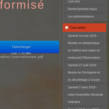
iformisé
Livre d'or
Remerciements reçus
Les administrateurs
C'est arrivé
Samedi 1er juin 2019 -
Montée en téléphérique
Télécharger
au Salève puis repas au
(
pdf,
1.43 MB
)
dition-internationale.pdf
restaurant l'Observatoire
Samedi 27 avril 2019 -
Musée de l'horlogerie et
du décolletage à Cluses
Samedi 2 mars 2019 -
notre Assemblée Générale
Ordinaire