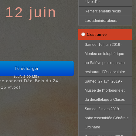
Livre d'or
12 juin
Remerciements reçus
Les administrateurs
C'est arrivé
Samedi 1er juin 2019 -
Montée en téléphérique
au Salève puis repas au
Télécharger
restaurant l'Observatoire
(
pdf,
2.00 MB
)
e concert Déci'Bels du 24
Samedi 27 avril 2019 -
016 vf.pdf
Musée de l'horlogerie et
du décolletage à Cluses
Samedi 2 mars 2019 -
notre Assemblée Générale
Ordinaire