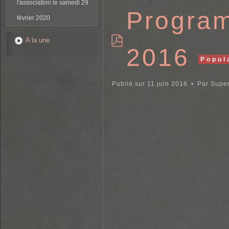
l'association le samedi 29
Program
février 2020
A la une
2016
p
Popul
d
f
Publié sur 11 juin 2016
Par
Super