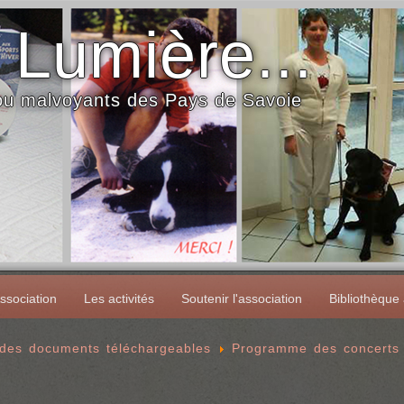
 Lumière...
 ou malvoyants des Pays de Savoie
ssociation
Les activités
Soutenir l'association
Bibliothèque
 des documents téléchargeables
Programme des concerts 