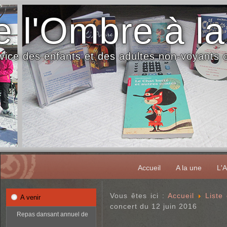
 l'Ombre à la
vice des enfants et des adultes non-voyants
Accueil
A la une
L'A
Vous êtes ici :
Accueil
Liste
A venir
concert du 12 juin 2016
Repas dansant annuel de