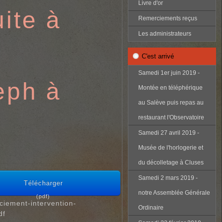
Livre d'or
ite à
Remerciements reçus
Les administrateurs
C'est arrivé
Samedi 1er juin 2019 -
eph à
Montée en téléphérique
au Salève puis repas au
restaurant l'Observatoire
Samedi 27 avril 2019 -
Musée de l'horlogerie et
du décolletage à Cluses
Samedi 2 mars 2019 -
Télécharger
notre Assemblée Générale
(
pdf
)
ciement-intervention-
Ordinaire
df