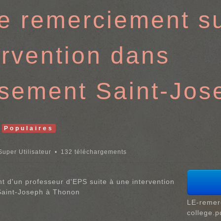
de remerciement su
ervention dans
issement Saint-Jos
Populaires
Super Utilisateur
132 téléchargements
t d'un professeur d'EPS suite à une intervention
 Saint-Joseph à Thonon
LE-remer
college.p