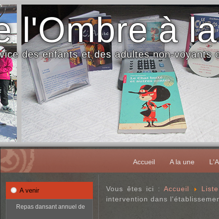
 l'Ombre à la
vice des enfants et des adultes non-voyants
Accueil
A la une
L'A
Vous êtes ici :
Accueil
List
A venir
intervention dans l'établissem
Repas dansant annuel de