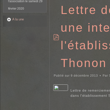
l'association le samedi 29
Lettre 
février 2020
A la une
une int
l'établ
p
d
f
Thonon
Publié sur 9 décembre 2013
Par
Lettre de remerciemen
dans l'établissement