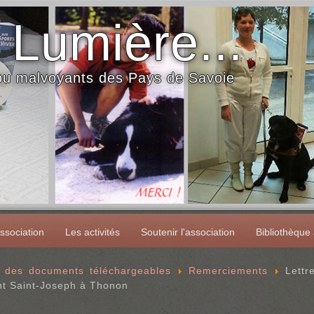
 Lumière...
 ou malvoyants des Pays de Savoie
ssociation
Les activités
Soutenir l'association
Bibliothèque
e des documents téléchargeables
Remerciements
Lettr
ent Saint-Joseph à Thonon