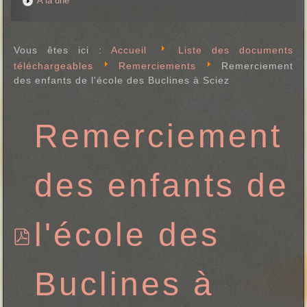
A la une
Vous êtes ici :
Accueil
Liste des documents
téléchargeables
Remerciements
Remerciement
des enfants de l'école des Buclines à Sciez
Remerciement
des enfants de
l'école des
p
d
Buclines à
f