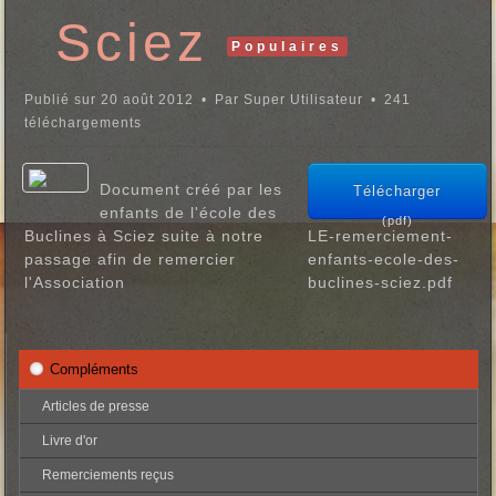
Sciez
Populaires
Publié sur 20 août 2012
Par
Super Utilisateur
241
téléchargements
Document créé par les
Télécharger
enfants de l'école des
(
pdf
)
Buclines à Sciez suite à notre
LE-remerciement-
passage afin de remercier
enfants-ecole-des-
l'Association
buclines-sciez.pdf
Compléments
Articles de presse
Livre d'or
Remerciements reçus