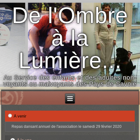
De l'Ombre
à la
Lumière...
Au Service des enfants et des adultes non-
voyants ou malvoyants des Pays de Savoie
A venir
Repas dansant annuel de l'association le samedi 29 février 2020