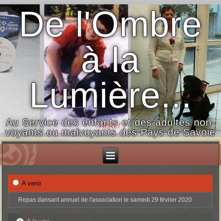
De l'Ombre
à la
Lumière...
Au Service des enfants et des adultes non-
voyants ou malvoyants des Pays de Savoie
A venir
Repas dansant annuel de l'association le samedi 29 février 2020