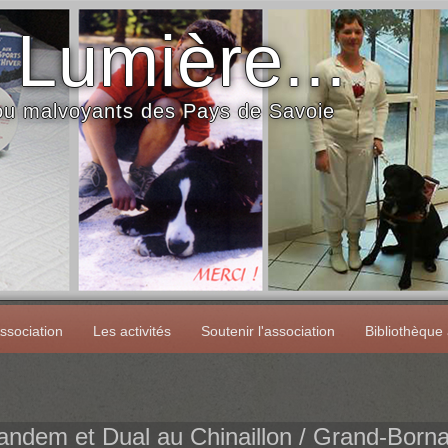
 Lumière...
 ou malvoyants des Pays de Savoie
ssociation
Les activités
Soutenir l'association
Bibliothèque
Tandem et Dual au Chinaillon / Grand-Born