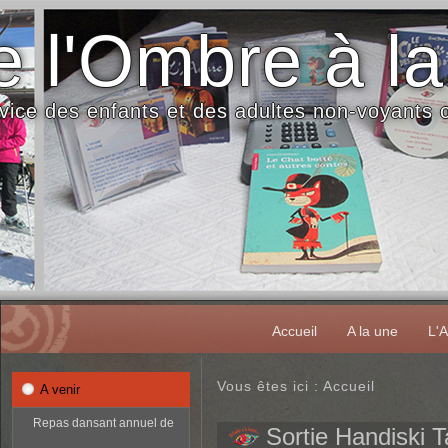
 l'Ombre à la
vice des enfants et des adultes non-voyants
Accueil
A la une
L'A
Vous êtes ici :
Accueil
A venir
Repas dansant annuel de
Sortie Handiski 