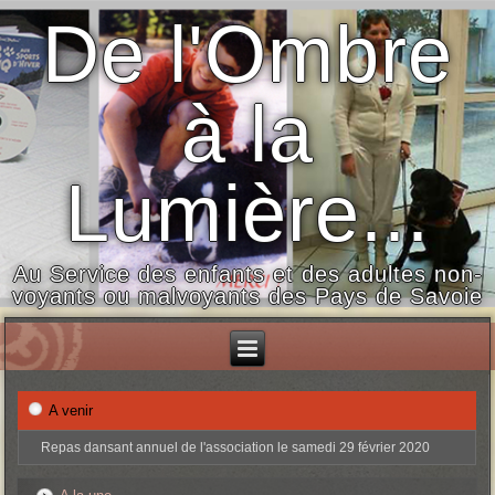
De l'Ombre
à la
Lumière...
Au Service des enfants et des adultes non-
voyants ou malvoyants des Pays de Savoie
A venir
Repas dansant annuel de l'association le samedi 29 février 2020