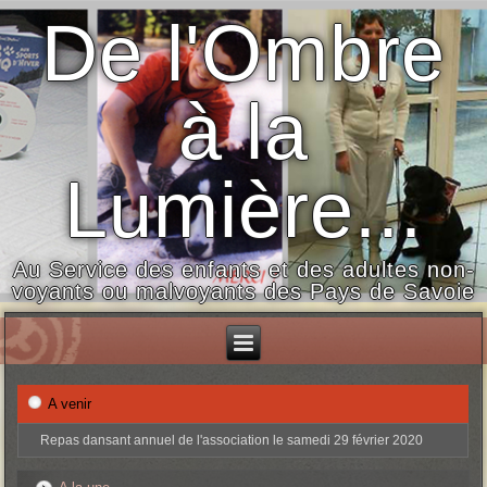
De l'Ombre
à la
Lumière...
Au Service des enfants et des adultes non-
voyants ou malvoyants des Pays de Savoie
A venir
Repas dansant annuel de l'association le samedi 29 février 2020