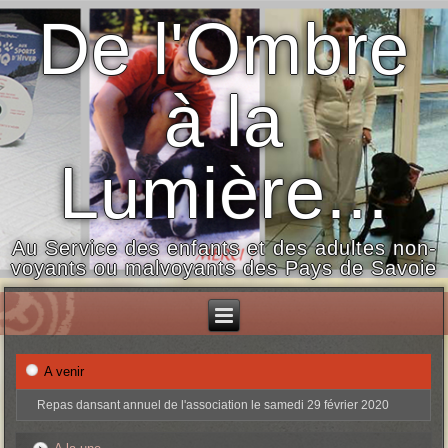
De l'Ombre
à la
Lumière...
Au Service des enfants et des adultes non-
voyants ou malvoyants des Pays de Savoie
A venir
Repas dansant annuel de l'association le samedi 29 février 2020