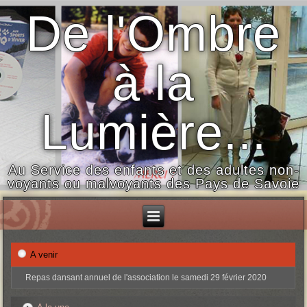
De l'Ombre
à la
Lumière...
Au Service des enfants et des adultes non-
voyants ou malvoyants des Pays de Savoie
A venir
Repas dansant annuel de l'association le samedi 29 février 2020