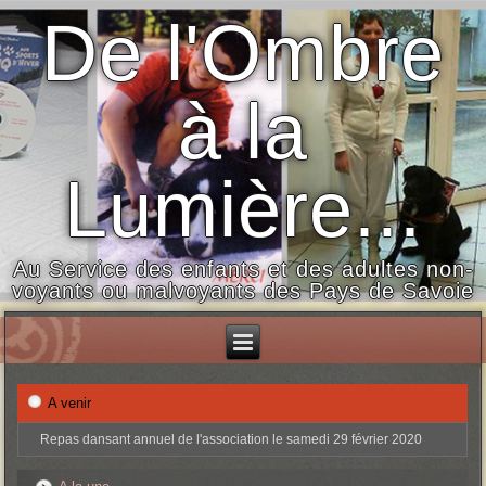
De l'Ombre
à la
Lumière...
Au Service des enfants et des adultes non-
voyants ou malvoyants des Pays de Savoie
A venir
Repas dansant annuel de l'association le samedi 29 février 2020