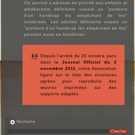
Ce service s'adresse en priorité aux enfants et
adolescents déficients visuels ou "porteurs
d'un handicap les empêchant de lire"
scolarisés. Les adultes déficients visuels ou
"porteurs d'un handicap les empêchant de lire"
peuvent aussi en bénéficier.
Depuis l'arrêté du 20 octobre paru
dans le
Journal Officiel du 3
novembre 2011
, notre Association
figure sur la liste des structures
agrées pour reproduire des
œuvres imprimées sur des
supports adaptés.
Recherche