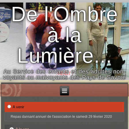
De l'Ombre
à la
Lumière...
Au Service des enfants et des adultes non-
voyants ou malvoyants des Pays de Savoie
A venir
Repas dansant annuel de l'association le samedi 29 février 2020