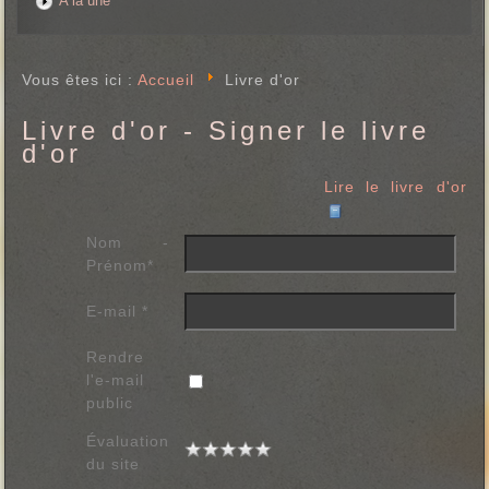
A la une
Vous êtes ici :
Accueil
Livre d'or
Livre d'or - Signer le livre
d'or
Lire le livre d'or
Nom -
Prénom
*
E-mail
*
Rendre
l'e-mail
public
Évaluation
du site