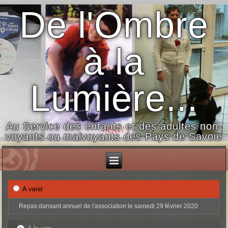
De l'Ombre
à la
Lumière...
Au Service des enfants et des adultes non-
voyants ou malvoyants des Pays de Savoie
A venir
Repas dansant annuel de l'association le samedi 29 février 2020