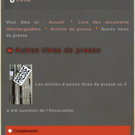
A la une
Vous êtes ici :
Accueil
Liste des documents
téléchargeables
Archive de presse
Autres titres
de presse
Autres titres de presse
f
o
l
d
e
r
Les articles d'autres titres de presse où il
a été question de l'Association
Compléments