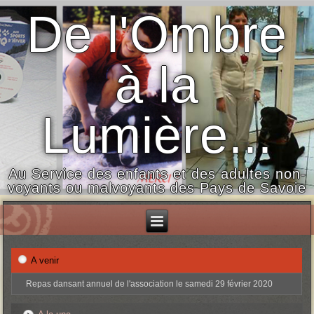
De l'Ombre
à la
Lumière...
Au Service des enfants et des adultes non-
voyants ou malvoyants des Pays de Savoie
A venir
Repas dansant annuel de l'association le samedi 29 février 2020