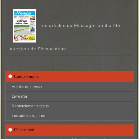
f
o
l
d
Les articles du Messager où il a été
e
r
question de l'Association
Compléments
Articles de presse
Livre d'or
Remerciements reçus
Les administrateurs
C'est arrivé