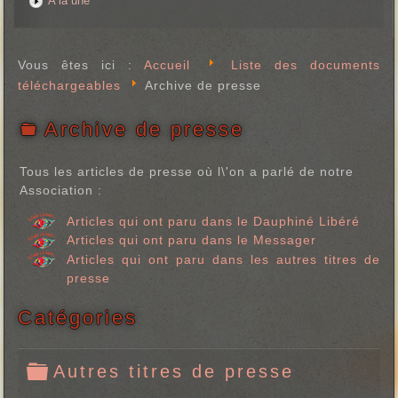
A la une
Vous êtes ici :
Accueil
Liste des documents
téléchargeables
Archive de presse
Archive de presse
f
o
l
Tous les articles de presse où l\'on a parlé de notre
d
Association :
e
r
Articles qui ont paru dans le Dauphiné Libéré
Articles qui ont paru dans le Messager
Articles qui ont paru dans les autres titres de
presse
Catégories
Autres titres de presse
f