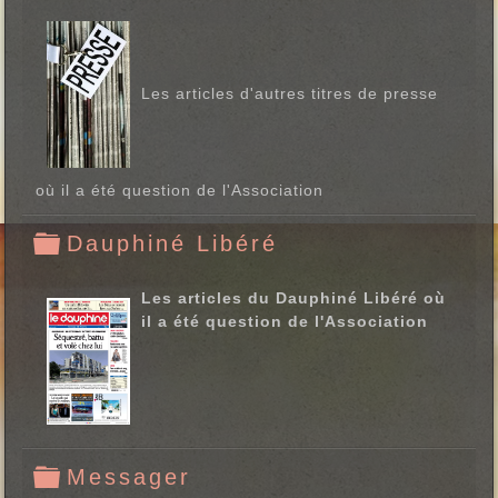
o
l
d
Les articles d'autres titres de presse
e
r
où il a été question de l'Association
Dauphiné Libéré
f
o
Les articles du Dauphiné Libéré où
l
il a été question de l'Association
d
e
r
Messager