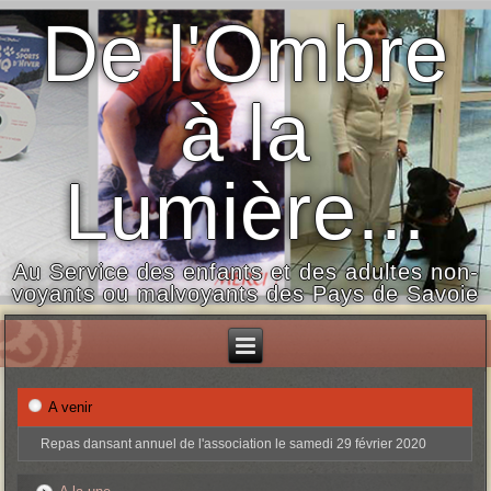
De l'Ombre
à la
Lumière...
Au Service des enfants et des adultes non-
voyants ou malvoyants des Pays de Savoie
A venir
Repas dansant annuel de l'association le samedi 29 février 2020