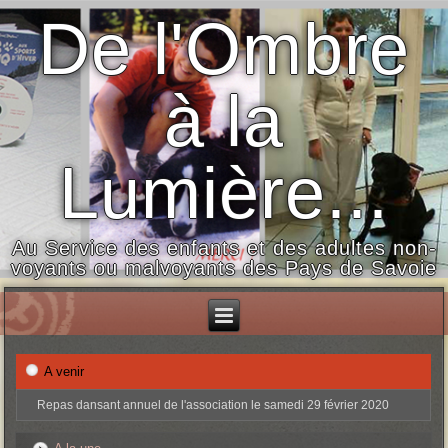
De l'Ombre
à la
Lumière...
Au Service des enfants et des adultes non-
voyants ou malvoyants des Pays de Savoie
A venir
Repas dansant annuel de l'association le samedi 29 février 2020