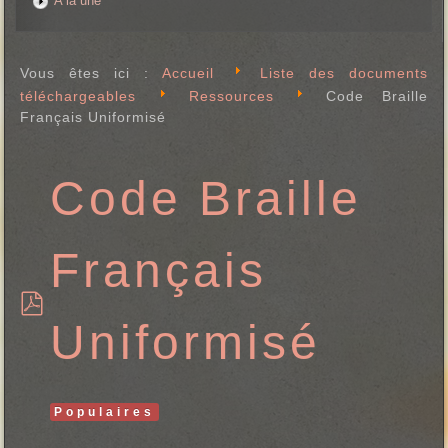
A la une
Vous êtes ici :
Accueil
Liste des documents
téléchargeables
Ressources
Code Braille
Français Uniformisé
Code Braille
Français
p
Uniformisé
d
f
Populaires