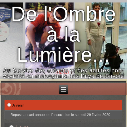
De l'Ombre
à la
Lumière...
Au Service des enfants et des adultes non-
voyants ou malvoyants des Pays de Savoie
A venir
Repas dansant annuel de l'association le samedi 29 février 2020