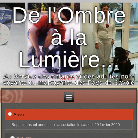
De l'Ombre
à la
Lumière...
Au Service des enfants et des adultes non-
voyants ou malvoyants des Pays de Savoie
A venir
Repas dansant annuel de l'association le samedi 29 février 2020