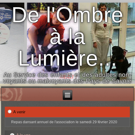
De l'Ombre
à la
Lumière...
Au Service des enfants et des adultes non-
voyants ou malvoyants des Pays de Savoie
A venir
Repas dansant annuel de l'association le samedi 29 février 2020