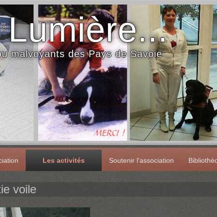
 Lumière...
 ou malvoyants des Pays de Savoie
iation
Les activités
Soutenir l'association
Biblioth
ie voile