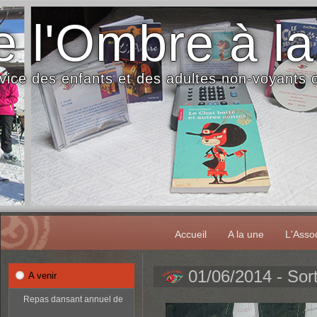
 l'Ombre à la
vice des enfants et des adultes non-voyants
Accueil
A la une
L'Assoc
01/06/2014 - Sort
A venir
Repas dansant annuel de