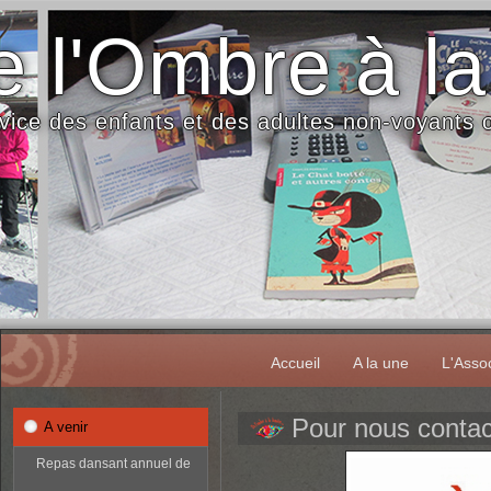
 l'Ombre à la
vice des enfants et des adultes non-voyants
Accueil
A la une
L'Assoc
Pour nous contac
A venir
Repas dansant annuel de