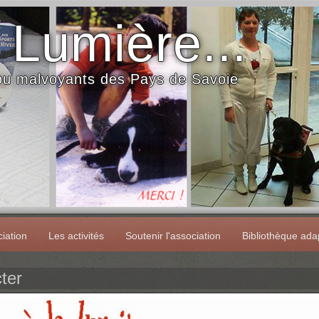
 Lumière...
 ou malvoyants des Pays de Savoie
iation
Les activités
Soutenir l'association
Bibliothèque ada
ter