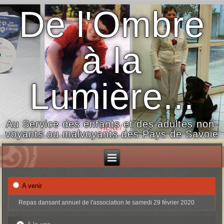
De l'Ombre
à la
Lumière...
Au Service des enfants et des adultes non-
voyants ou malvoyants des Pays de Savoie
A venir
Repas dansant annuel de l'association le samedi 29 février 2020