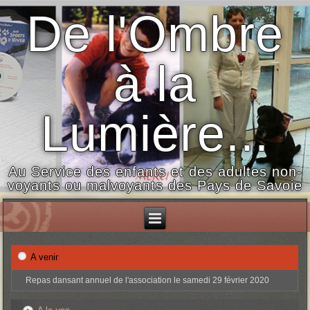
De l'Ombre
à la
Lumière...
Au Service des enfants et des adultes non-
voyants ou malvoyants des Pays de Savoie
A venir
Repas dansant annuel de l'association le samedi 29 février 2020