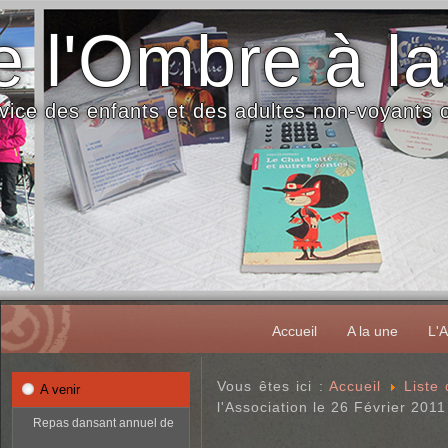
 l'Ombre à la
vice des enfants et des adultes non-voyants
Accueil
A la une
L'A
Vous êtes ici :
Accueil
Liste
A venir
l'Association le 26 Février 2011
Repas dansant annuel de