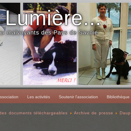
 Lumière...
 ou malvoyants des Pays de Savoie
ssociation
Les activités
Soutenir l'association
Bibliothèque
 des documents téléchargeables
Archive de presse
Daup