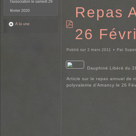
l'association le samedi 29
Repas A
février 2020
A la une
26 Févr
p
d
f
Publié sur 2 mars 2011
Par
Super
Dauphiné Libéré du 2
Article sur le repas annuel de n
polyvalente d'Amancy le 26 Fév