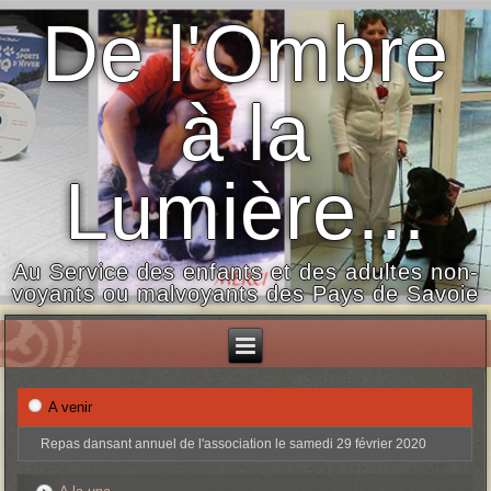
De l'Ombre
à la
Lumière...
Au Service des enfants et des adultes non-
voyants ou malvoyants des Pays de Savoie
A venir
Repas dansant annuel de l'association le samedi 29 février 2020