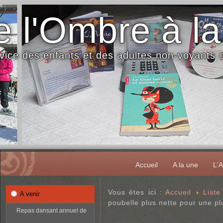
 l'Ombre à la
vice des enfants et des adultes non-voyants
Accueil
A la une
L'A
Vous êtes ici :
Accueil
Liste
A venir
poubelle plus nette pour une pl
Repas dansant annuel de