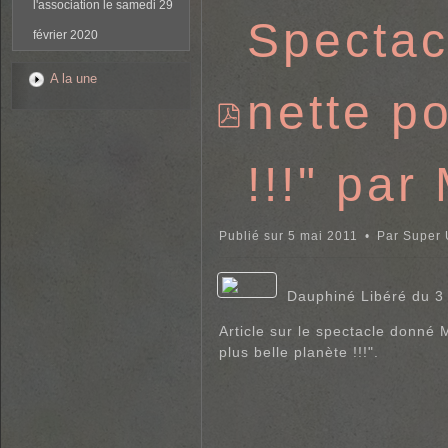
l'association le samedi 29
Spectac
février 2020
A la une
nette p
p
d
!!!" pa
f
Publié sur 5 mai 2011
Par
Super U
Dauphiné Libéré du 3
Article sur le spectacle donné
plus belle planète !!!".