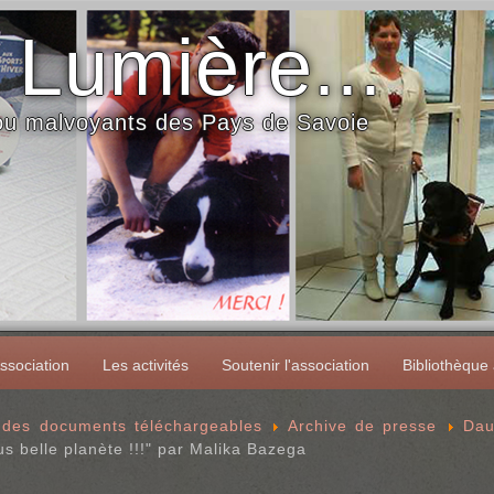
 Lumière...
 ou malvoyants des Pays de Savoie
ssociation
Les activités
Soutenir l'association
Bibliothèque
 des documents téléchargeables
Archive de presse
Dau
us belle planète !!!" par Malika Bazega