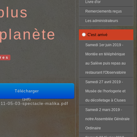
Livre d'or
plus
Remerciements reçus
Les administrateurs
 planète
C'est arrivé
Samedi 1er juin 2019 -
Montée en téléphérique
res
au Salève puis repas au
restaurant l'Observatoire
Samedi 27 avril 2019 -
Télécharger
Musée de l'horlogerie et
(
pdf
)
du décolletage à Cluses
11-05-03-spectacle-malika.pdf
Samedi 2 mars 2019 -
notre Assemblée Générale
Ordinaire